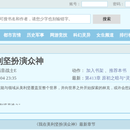
账号：
密码：
都市言情
历史军事
网游竞技
科幻灵异
女生频道
排行
利坚扮演众神
音战士E
动作：
加入书架
、
推荐本书
4 23:35
最新：
第413章 原初之暗与“
的可怜虫，允许返航!
权能与领域从美利坚覆盖至整个世界，并向世界之外开始探索的林克，或许会想
…到底是谁？”
，正如风有无数个称呼，死亡有无数种方式。”
《我在美利坚扮演众神》最新章节
名讳——我被称为原初神祇，众神之王，全能全知的父，万灵所信奉者，克罗诺