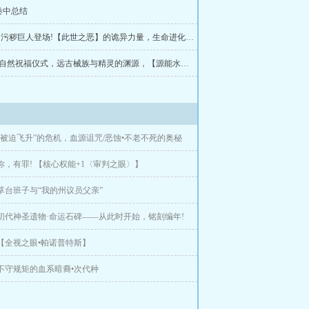
，不朽魂灵……”
卷中总结
第409章 污秽巨人登场!【此世之恶】的诡异力量，生命进化的畸形顶点
第406章自然祝福仪式，远古械族与精灵的渊源，【源能水晶】与构装魔偶
 “被迫飞升”的危机，血源诅咒/恶蚀•不老不死的奥秘
 你，有罪! 【核心权能+1〈审判之眼〉】
 草台班子与“我的州议员父亲”
 初代神圣遗物·命运石碑——从此时开始，铭刻编年!
 【全视之眼•帕诺普特斯】
 不守规矩的血系暗裔•次代种