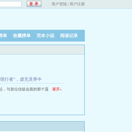
用户登陆
|
用户注册
榜单
收藏榜单
完本小说
阅读记录
灵境行者”，虚无灵界中
起，与首位信徒会面的那个遥
展开
»
斯，雷霆君主，天空与大地的统治者，