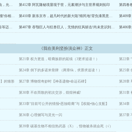
圣审判，上帝的化身，从不讲信用的恶魔，原初之血，路西法，欺诈与诡计之神
第413章 原初之暗与“灵境行者”，虚无灵界中的可怜虫，允许返航!
第412章 阿瓦隆秘境显现于世，元素潮汐与主世界规则拓印
第四卷
”PS：幕后黑手，唯我独法。
第411章以银月击碎黑暗!空间放逐，现世与秘境的碰撞!你相信引力么？
第410章 新东京市，超凡时代的新大陆?殖民地!背负漆黑意志的王之侍从
第408章太残暴了，圣血天使的首战，秩序之光指引吾等迈向胜利的道路!
第407章 吞颚巨人与狂兽巨人，无情的狂风斩击!尚未意识到会发生什么…
《我在美利坚扮演众神》正文
第21章 权力更迭，暗裔族群的延续（3更求追读！）
第22章
第24章 倒下的多诺米骨牌 （两章6k，求票求追读！）
第25章
神】的雏形
第27章 博物馆奇妙时【神圣遗物•命运石碑】
第28章
第30章 不欢而散的初次交涉，煌煌神威!
第31章
第33章“目前可公开的情报•恶蚀暗裔”与【权能•蚀心支配】
第34章
第36章 心理侧写与灵光一闪
第37章
第39章 碳基生物不相信热武器（X），怪物被杀就会死（√）