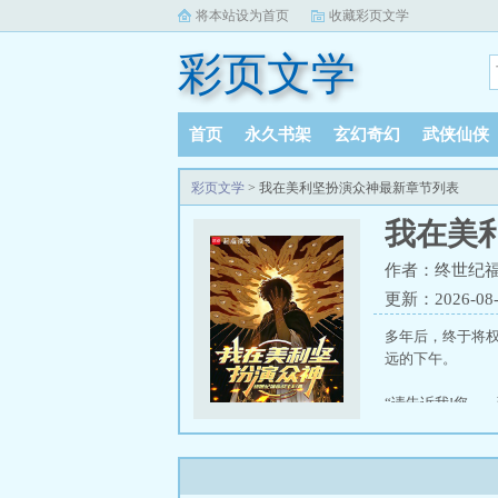
将本站设为首页
收藏彩页文学
彩页文学
首页
永久书架
玄幻奇幻
武侠仙侠
彩页文学
> 我在美利坚扮演众神最新章节列表
我在美
作者：终世纪福
更新：2026-08-0
多年后，终于将
远的下午。
“请告诉我!您…
“我有无数个名字
“以下都是吾之