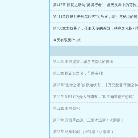
冥府守门人，神
“吾，即是众神。
今天有双更(ಥ_ಥ)
第20章 血腥盛宴，恶意与恐惧的传播
第23章 以正义之名，予以审判!
第26章“生命之汤”的原始状态，【万变魔君/千面之
第29章 S.P.I.C的介入与调查，“即不知道也不想说”
第32章 血腥祭祀
第35章 开膛手杰克（三更求追读！求票票!）
第38章 绝望时刻 （求追读！求票票!）