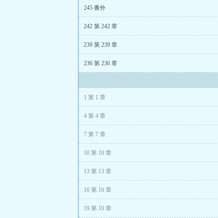
系统：“是的，我
245 番外
242 第 242 章
方森笑而不语，
239 第 239 章
在穿越前，她是追
236 第 236 章
她的判断不仅能
若干年后，方森
1 第 1 章
众人：不行！你
4 第 4 章
tips：
7 第 7 章
1.本文架空，不
10 第 10 章
2.女主是粉圈乐
13 第 13 章
3.女主道德水平
16 第 16 章
下本开《蓝星最
19 第 19 章