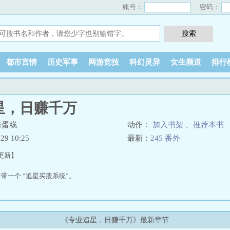
账号：
密码：
都市言情
历史军事
网游竞技
科幻灵异
女生频道
排行
星，日赚千万
珠蛋糕
动作：
加入书架
、
推荐本书
9 10:25
最新：
245 番外
0更新】
带一个 “追星买股系统”。
是，你愿意出钱供我追星。”
明星花钱，就相当于买了股票，只要这个明星发展得好，我就能兑换收益？”
《专业追星，日赚千万》最新章节