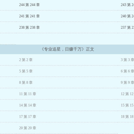
知道选中有潜力的明星很难……”
244 第 244 章
243 第 2
这对她来说也太简单了。
241 第 241 章
240 第 2
238 第 238 章
237 第 2
随无数糊咖变成顶流的大粉，是内娱不可缺少的真·行业明灯。
影响小粉丝，行业内的公司也在暗中窥屏；她夸奖过的明星基本都会长红，她认
《专业追星，日赚千万》正文
看着账户上数不清几个零的余额，思考自己的退休计划。
2 第 2 章
3 第 3 
不能退！内娱还指望你多挖出几个好苗子呢！
5 第 5 章
6 第 6 
8 第 8 章
9 第 9 
涉及任何现实明星，请勿代入
11 第 11 章
12 第 1
子人，对明星不会真情实感；买股粉只打顺风局，见势不妙立刻开溜
14 第 14 章
15 第 1
偏低（特指娱乐圈相关），会主动拉踩、捆绑、碰瓷、反炒，认可红黑都是热度
17 第 17 章
18 第 1
强御兽师！》
20 第 20 章