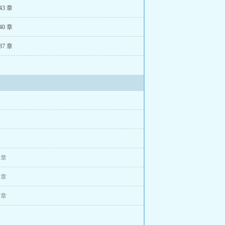
43 章
40 章
37 章
为不行的，最短记录撑不过三天。
章
章
章
2 章
5 章
，雷者慎入
8 章