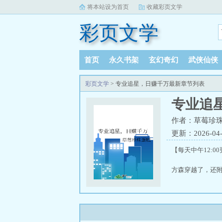
将本站设为首页
收藏彩页文学
彩页文学
首页
永久书架
玄幻奇幻
武侠仙侠
彩页文学
> 专业追星，日赚千万最新章节列表
专业追
作者：草莓珍
更新：2026-04-2
【每天中午12:0
方森穿越了，还附
方森：“你的意思
“而且，我给哪个