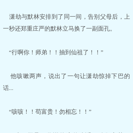
潇劫与默林安排到了同一间，告别父母后，上
一秒还郑重庄严的默林立马换了一副面孔。
“行啊你！师弟！！抽到仙祖了！！”
他咳嗽两声，说出了一句让潇劫惊掉下巴的
话...
“咳咳！！苟富贵！勿相忘！！”