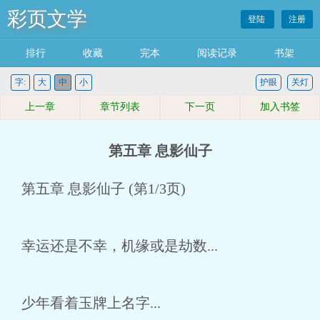
彩页文学
登陆
注册
排行
收藏
完本
阅读记录
书架
字:
大
中
小
护眼
关灯
上一章
章节列表
下一页
加入书签
第五章 息影仙子
第五章 息影仙子 (第1/3页)
幸运还是不幸，机缘或是劫数...
少年看着玉牌上名字...