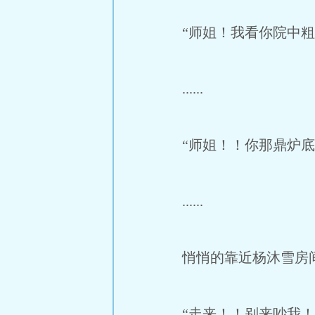
“师姐！我看你院中粗
......
“师姐！！你那鼎炉底
......
悄悄的靠近杨沐雪房间
“走来！！别来吵我！