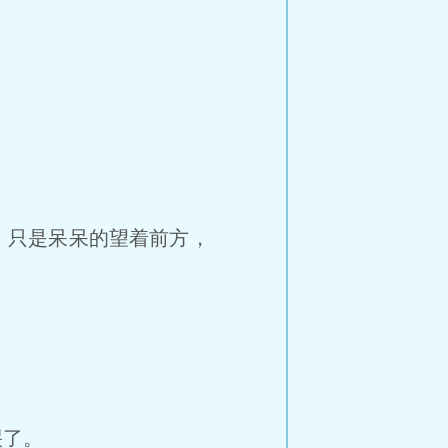
，只是呆呆的望着前方，
哭了。