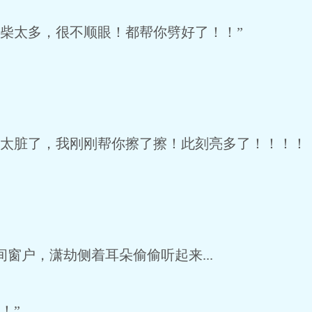
柴太多，很不顺眼！都帮你劈好了！！”
太脏了，我刚刚帮你擦了擦！此刻亮多了！！！！
窗户，潇劫侧着耳朵偷偷听起来...
！”