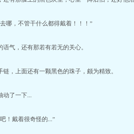
去哪，不管干什么都得戴着！！！”
语气，还有那若有若无的关心。
链，上面还有一颗黑色的珠子，颇为精致。
了一下...
！戴着很奇怪的...”