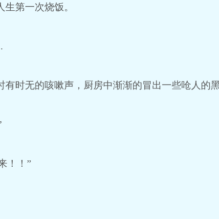
人生第一次烧饭。
.
有时无的咳嗽声，厨房中渐渐的冒出一些呛人的黑烟.
”
来！！”