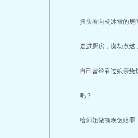
扭头看向杨沐雪的房间
走进厨房，潇劫点燃了烛
自己曾经看过娘亲烧饭
吧？
给师姐做顿晚饭赔罪