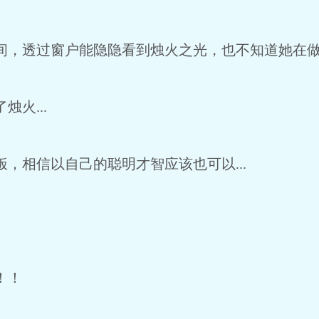
，透过窗户能隐隐看到烛火之光，也不知道她在
火...
，相信以自己的聪明才智应该也可以...
！！