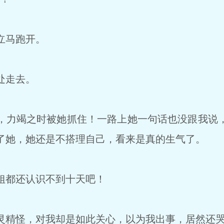
立马跑开。
处走去。
力竭之时被她抓住！一路上她一句话也没跟我说
了她，她还是不搭理自己，看来是真的生气了。
姐都还认识不到十天吧！
精怪，对我却是如此关心，以为我出事，居然还