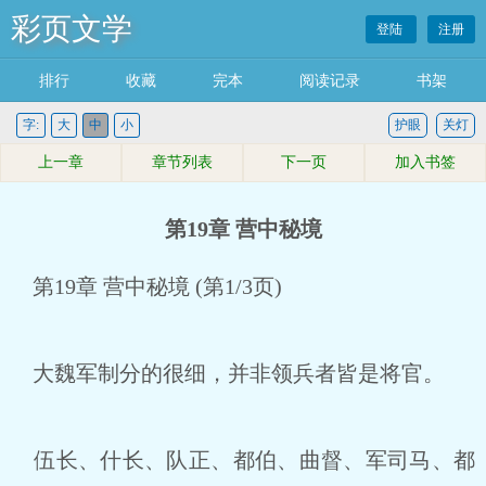
彩页文学
登陆
注册
排行
收藏
完本
阅读记录
书架
字:
大
中
小
护眼
关灯
上一章
章节列表
下一页
加入书签
第19章 营中秘境
第19章 营中秘境 (第1/3页)
大魏军制分的很细，并非领兵者皆是将官。
伍长、什长、队正、都伯、曲督、军司马、都