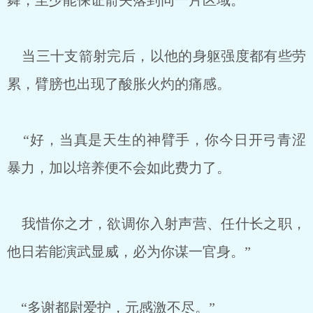
舞，至少能保证箭矢落到同一片区域。
当三十支箭射完后，以他的身躯强度都有些劳
累，臂膀也出现了酸胀火灼的痛感。
“好，当真是天生的神臂手，你今日开弓青涩
暴力，加以培养便不会如此费力了。
我惜你之才，欲调你入射声营、任什长之职，
他日若能演武显威，必为你谋一官身。”
“多谢都尉爱护，元感激不尽。”